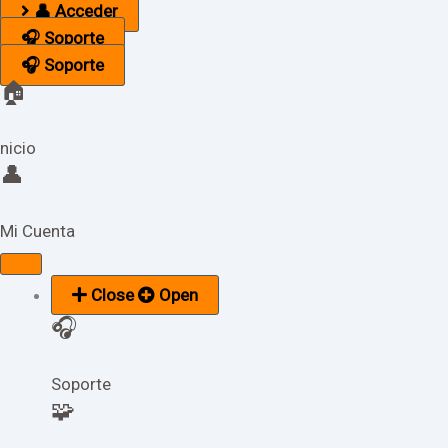
👤 Acceder
🎧 Soporte
🎧 Soporte
🏠
nicio
👤
Mi Cuenta
Close
Open
🎧
Soporte
🧩