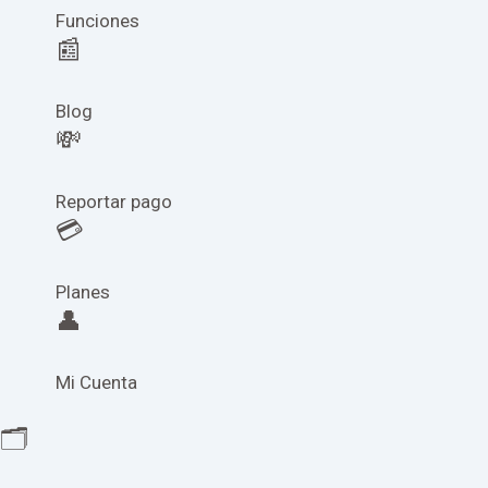
Funciones
📰
Blog
💸
Reportar pago
💳
Planes
👤
Mi Cuenta
🗂️