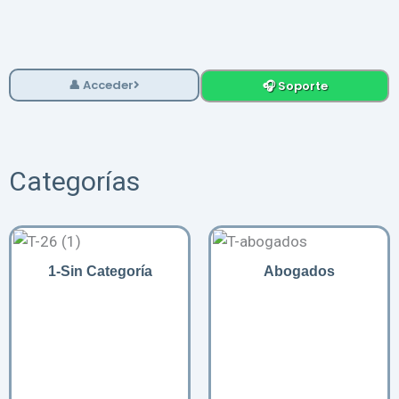
Ir
al
contenido
👤 Acceder
🎧 Soporte
Categorías
1-Sin Categoría
Abogados