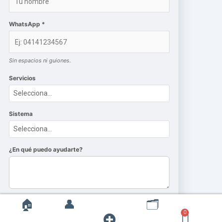
WhatsApp *
Sin espacios ni guiones.
Servicios
Sistema
¿En qué puedo ayudarte?
🏠
👤
🗂️
Iniciar Chat
Open
0
Cart
$
0,00