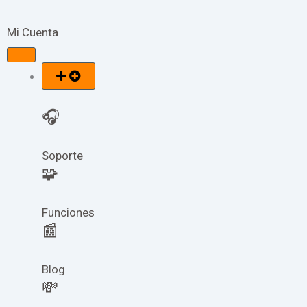
Mi Cuenta
Open
Close
🎧
Soporte
🧩
Funciones
📰
Blog
💸