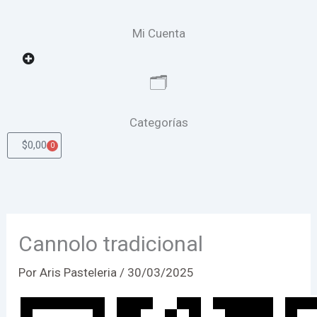
Mi Cuenta
Open
🗂️
Categorías
$
0,00
0
Cart
Cannolo tradicional
Por
Aris Pasteleria
/
30/03/2025