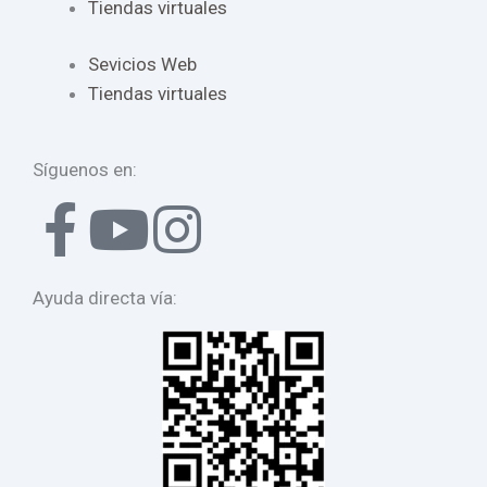
Tiendas virtuales
Sevicios Web
Tiendas virtuales
Síguenos en:
F
Y
I
a
o
n
Ayuda directa vía:
c
u
s
e
t
t
b
u
a