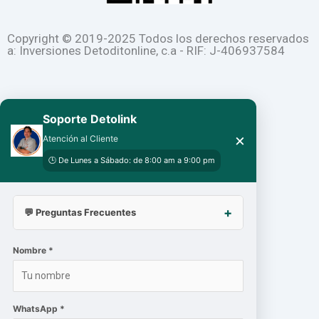
o
b
g
o
e
r
Copyright © 2019-2025 Todos los derechos reservados
a: Inversiones Detoditonline, c.a - RIF: J-406937584
k
a
-
m
Soporte Detolink
×
f
Atención al Cliente
🕒 De Lunes a Sábado: de 8:00 am a 9:00 pm
💬 Preguntas Frecuentes
Nombre *
WhatsApp *