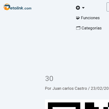
Ir
Open
al
contenido
🧩 Funciones
🗂️ Categorías
30
Por
Juan carlos Castro
/
23/02/2