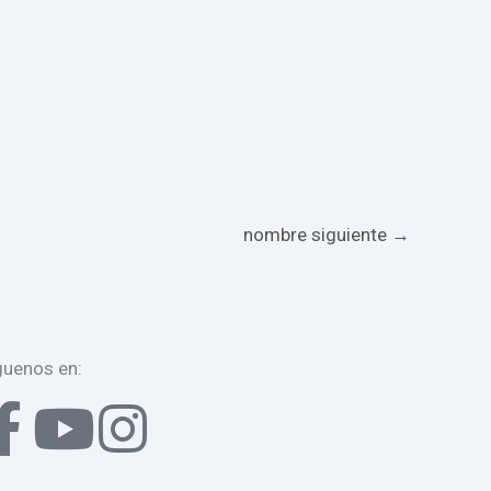
nombre siguiente
→
guenos en:
F
Y
I
a
o
n