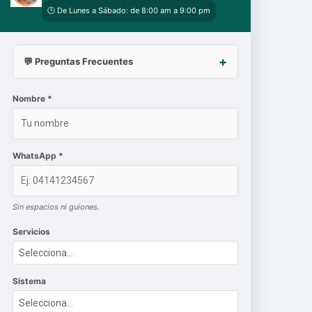
🕒 De Lunes a Sábado: de 8:00 am a 9:00 pm
💬 Preguntas Frecuentes
Nombre *
WhatsApp *
Sin espacios ni guiones.
Servicios
Sistema