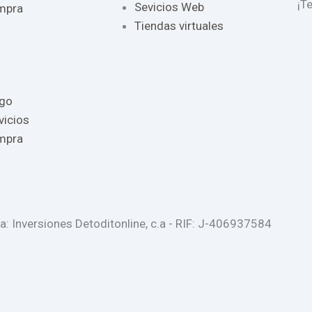
¡T
Sevicios Web
ompra
Tiendas virtuales
ago
vicios
ompra
 Inversiones Detoditonline, c.a - RIF: J-406937584