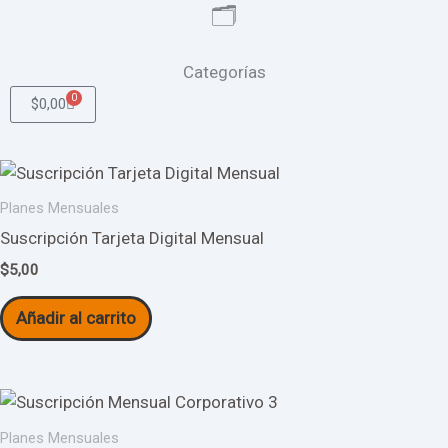
🗂️
Categorías
0
Cart
$
0,00
Planes Mensuales
Suscripción Tarjeta Digital Mensual
$
5,00
Añadir al carrito
Planes Mensuales