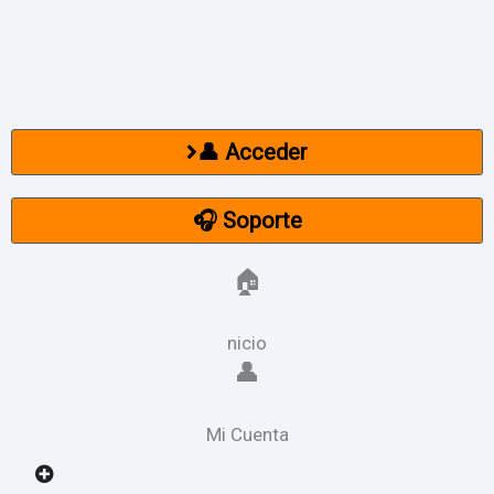
Ir
al
contenido
👤 Acceder
🎧 Soporte
🏠
nicio
👤
Mi Cuenta
Open