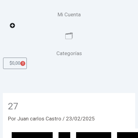
Mi Cuenta
Open
🗂️
Categorías
$
0,00
0
Cart
27
Por
Juan carlos Castro
/
23/02/2025