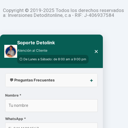
o
e
r
Copyright © 2019-2025 Todos los derechos reservados
a: Inversiones Detoditonline, c.a - RIF: J-406937584
k
a
-
m
Soporte Detolink
×
f
Atención al Cliente
🕒 De Lunes a Sábado: de 8:00 am a 9:00 pm
💬 Preguntas Frecuentes
Nombre *
WhatsApp *