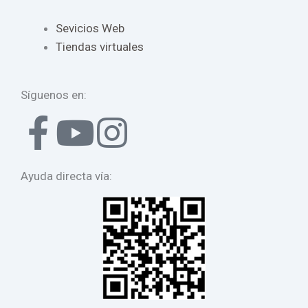
Sevicios Web
Tiendas virtuales
Síguenos en:
F
Y
I
a
o
n
Ayuda directa vía:
c
u
s
e
t
t
b
u
a
o
b
g