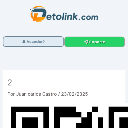
Ir
al
contenido
👤 Acceder
🎧 Soporte
2
Por
Juan carlos Castro
/
23/02/2025