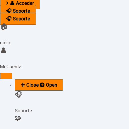
👤 Acceder
🎧 Soporte
🎧 Soporte
🏠
nicio
👤
Mi Cuenta
Close
Open
🎧
Soporte
🧩