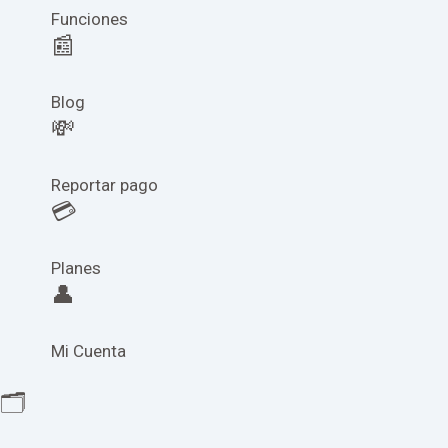
Funciones
📰
Blog
💸
Reportar pago
💳
Planes
👤
Mi Cuenta
🗂️