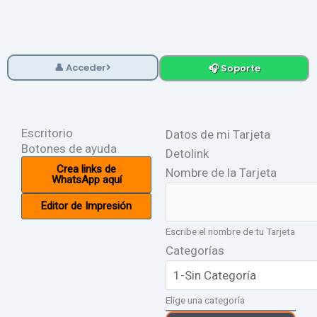
Ir
al
contenido
👤 Acceder
🎧 Soporte
Escritorio
Datos de mi Tarjeta
Botones de ayuda
Detolink
Crea links de
Nombre de la Tarjeta
WhatsApp aquí
Editor de Impresión
Escribe el nombre de tu Tarjeta
Categorías
Elige una categoría