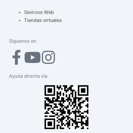
Sevicios Web
Tiendas virtuales
Síguenos en:
F
Y
I
a
o
n
Ayuda directa vía:
c
u
s
e
t
t
b
u
a
o
b
g