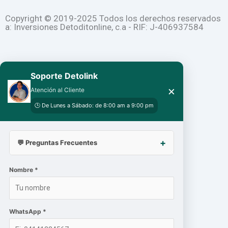
o
e
r
Copyright © 2019-2025 Todos los derechos reservados
a: Inversiones Detoditonline, c.a - RIF: J-406937584
k
a
-
m
Soporte Detolink
×
f
Atención al Cliente
🕒 De Lunes a Sábado: de 8:00 am a 9:00 pm
💬 Preguntas Frecuentes
Nombre *
WhatsApp *