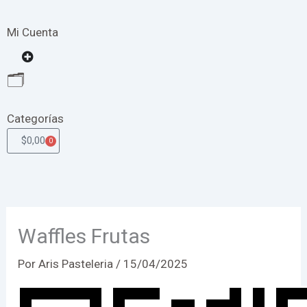
Mi Cuenta
Open
🗂️
Categorías
$
0,00
0
Cart
Waffles Frutas
Por
Aris Pasteleria
/
15/04/2025