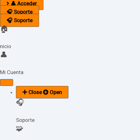
👤 Acceder
🎧 Soporte
🎧 Soporte
🏠
nicio
👤
Mi Cuenta
Close
Open
🎧
Soporte
🧩