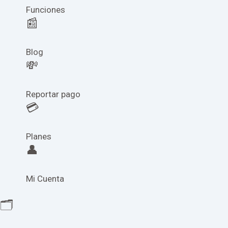
Funciones
📰
Blog
💸
Reportar pago
💳
Planes
👤
Mi Cuenta
🗂️