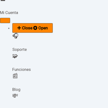
Mi Cuenta
Close
Open
🎧
Soporte
🧩
Funciones
📰
Blog
💸