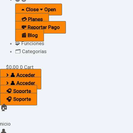
Close
Open
💳 Planes
💸 Reportar Pago
📰 Blog
🧩 Funciones
🗂️ Categorías
$
0,00
0
Cart
👤 Acceder
👤 Acceder
🎧 Soporte
🎧 Soporte
🏠
nicio
👤