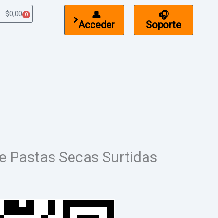
$
0,00
👤
🎧
0
Cart
Acceder
Soporte
e Pastas Secas Surtidas