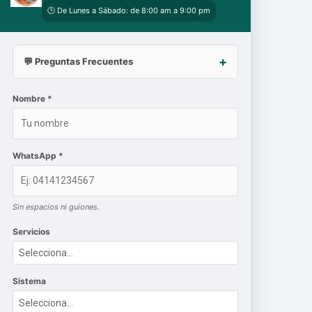
🕒 De Lunes a Sábado: de 8:00 am a 9:00 pm
💬 Preguntas Frecuentes
Nombre *
WhatsApp *
Sin espacios ni guiones.
Servicios
Sistema