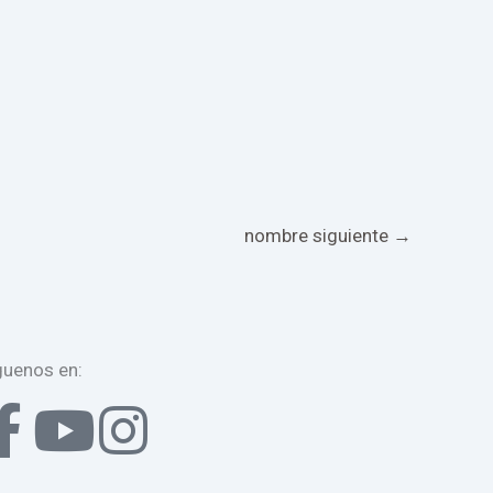
nombre siguiente
→
guenos en:
F
Y
I
a
o
n