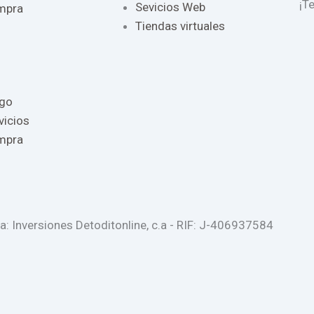
¡T
Sevicios Web
ompra
Tiendas virtuales
ago
vicios
ompra
 Inversiones Detoditonline, c.a - RIF: J-406937584