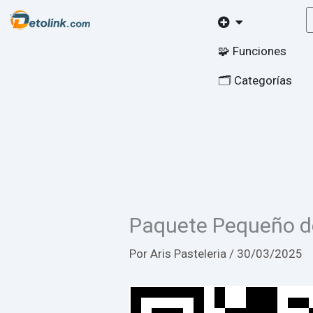
Ir
Open
al
contenido
🧩 Funciones
🗂️ Categorías
Paquete Pequeño d
Por
Aris Pasteleria
/
30/03/2025