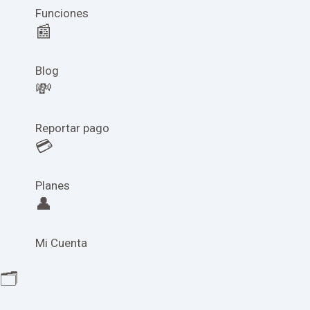
Funciones
📰
Blog
💸
Reportar pago
💳
Planes
👤
Mi Cuenta
🗂️