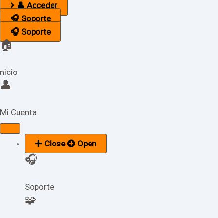
👤 Acceder
🎧 Soporte
🎧 Soporte
🏠
nicio
👤
Mi Cuenta
Close
Open
🎧
Soporte
🧩