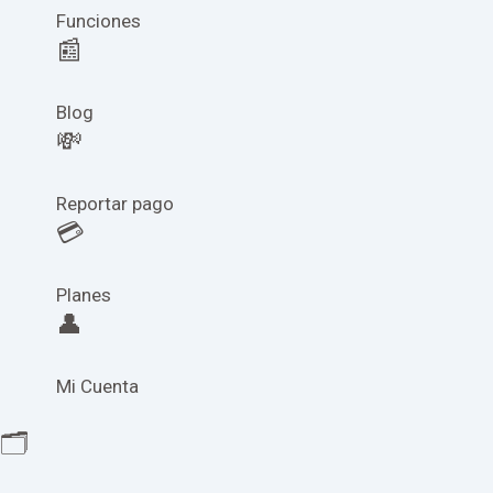
Funciones
📰
Blog
💸
Reportar pago
💳
Planes
👤
Mi Cuenta
🗂️