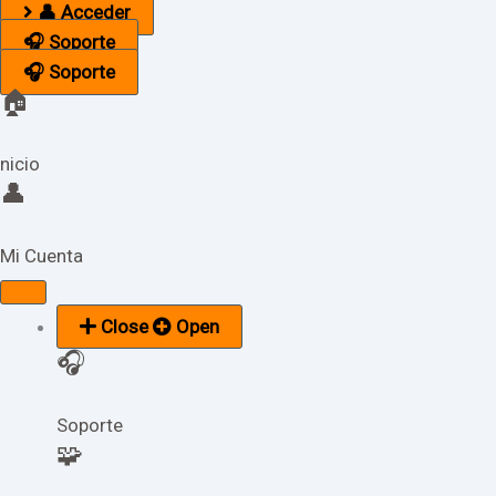
👤 Acceder
🎧 Soporte
🎧 Soporte
🏠
nicio
👤
Mi Cuenta
Close
Open
🎧
Soporte
🧩