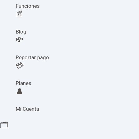
Funciones
📰
Blog
💸
Reportar pago
💳
Planes
👤
Mi Cuenta
🗂️