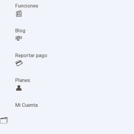
Funciones
📰
Blog
💸
Reportar pago
💳
Planes
👤
Mi Cuenta
🗂️