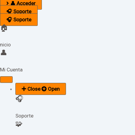
👤 Acceder
🎧 Soporte
🎧 Soporte
🏠
nicio
👤
Mi Cuenta
Close
Open
🎧
Soporte
🧩