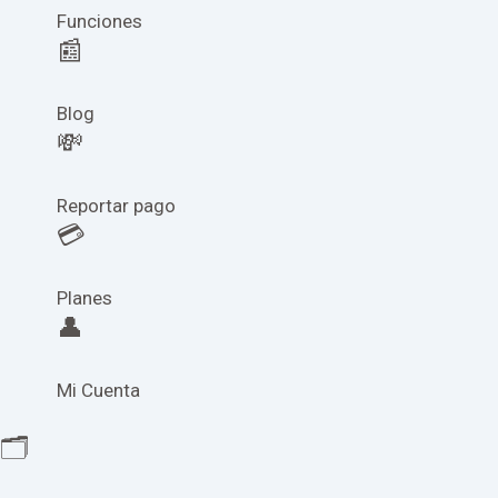
Funciones
📰
Blog
💸
Reportar pago
💳
Planes
👤
Mi Cuenta
🗂️