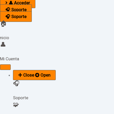
👤 Acceder
🎧 Soporte
🎧 Soporte
🏠
nicio
👤
Mi Cuenta
Close
Open
🎧
Soporte
🧩