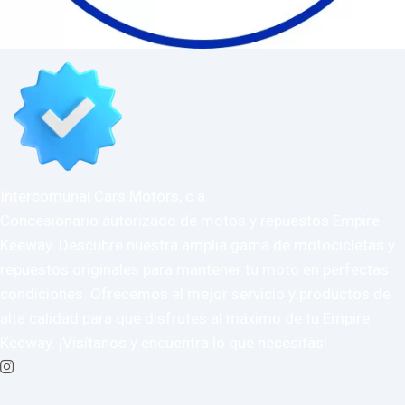
Intercomunal Cars Motors, c.a
Concesionario autorizado de motos y repuestos Empire
Keeway. Descubre nuestra amplia gama de motocicletas y
repuestos originales para mantener tu moto en perfectas
condiciones. Ofrecemos el mejor servicio y productos de
alta calidad para que disfrutes al máximo de tu Empire
Keeway. ¡Visítanos y encuentra lo que necesitas!