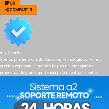
QR
COMPARTIR
Ing. Castillo
Somos una empresa de Servicios Tecnológicos, Hemos
crecido exponencialmente y hoy en día manejamos
proyectos de gran importancia para nuestros clientes.